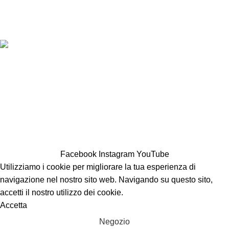
© Copyright 2026 | Societa agricola Colle del Poeta s.r.l | REA PD-481780 |
P. Iva 05642170285 |
Privacy policy
Entra nel mondo del nostro frantoio.
Iscriviti alla newsletter per scoprire novità, offerte e curiosità
sull'olio extra vergine di oliva. Come benvenuto, ti riserviamo il
5% di sconto sul tuo primo acquisto online.
Facebook
Instagram
YouTube
Utilizziamo i cookie per migliorare la tua esperienza di
navigazione nel nostro sito web. Navigando su questo sito,
accetti il nostro utilizzo dei cookie.
Accetta
Negozio