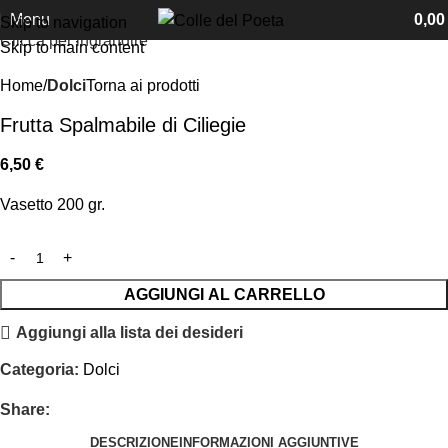
Menu
0,0
Skip to navigation
Clicca per ingrandire
Skip to main content
Home
Dolci
Torna ai prodotti
Frutta Spalmabile di Ciliegie
6,50
€
Vasetto 200 gr.
AGGIUNGI AL CARRELLO
Aggiungi alla lista dei desideri
Categoria:
Dolci
Share:
DESCRIZIONE
INFORMAZIONI AGGIUNTIVE