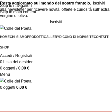
Resta aggiornato sul mondo del nostro frantoio.
Iscriviti
Skip to navigation
alla newsletter per ricevere novità, offerte e curiosità sull' extra
Skip to main content
vergine di oliva.
Iscriviti
HOME
CHI SIAMO
PRODOTTI
GALLERY
DICONO DI NOI
VISITE
CONTATTI
SHOP
Accedi / Registrati
0
Lista dei desideri
0
oggetti
/
0,00
€
Menu
0
oggetti
0,00
€
Patè
Categorie