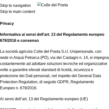
Privacy Policy
0
Menu
0,00
Skip to navigation
Skip to main content
Home
Privacy Policy
Privacy
Informativa ai sensi dell’art. 13 del Regolamento europeo
679/2016 e consenso
La società agricola Colle del Poeta S.r.l. Unipersonale, con
sede in Arquà Petrarca (PD), via dei Castagni n. 14, si impegna
costantemente ad adottare soluzioni tecniche ed organizzative
volte a garantire elevati standard di liceità, sicurezza e
protezione dei Dati personali, nel rispetto del General Data
Protection Regulation, di seguito GDPR, Regolamento
Europeo n. 679/2016.
Ai sensi dell’art. 13 del Regolamento europeo (UE)