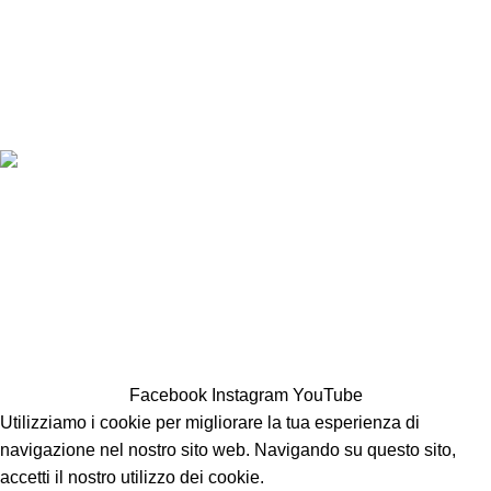
Telefono:
0429 777357
Email:
info@colledelpoeta.it
© Copyright 2026 | Societa agricola Colle del Poeta s.r.l | REA PD-481780 |
P. Iva 05642170285 |
Privacy policy
Entra nel mondo del nostro frantoio.
Iscriviti alla newsletter per scoprire novità, offerte e curiosità
sull'olio extra vergine di oliva. Come benvenuto, ti riserviamo il
5% di sconto sul tuo primo acquisto online.
Facebook
Instagram
YouTube
Utilizziamo i cookie per migliorare la tua esperienza di
navigazione nel nostro sito web. Navigando su questo sito,
accetti il nostro utilizzo dei cookie.