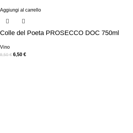
Aggiungi al carrello
Colle del Poeta PROSECCO DOC 750ml
Vino
6,50
€
8,50
€
Links
Home
Chi Siamo
Prodotti
Bomboniere
Confezioni Natalizie
Ho.Re.Ca
Gallery