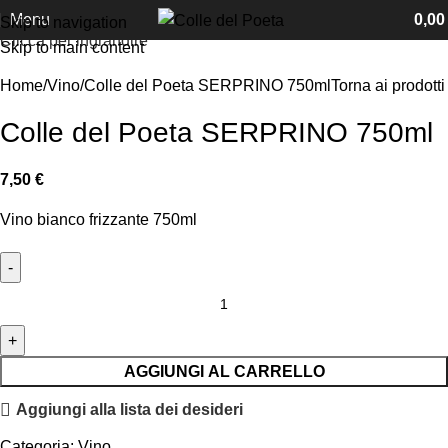
Menu
0,0
Skip to navigation
Clicca per ingrandire
Skip to main content
Home
Vino
Colle del Poeta SERPRINO 750ml
Torna ai prodotti
Colle del Poeta SERPRINO 750ml
7,50
€
Vino bianco frizzante 750ml
AGGIUNGI AL CARRELLO
Aggiungi alla lista dei desideri
Categoria:
Vino